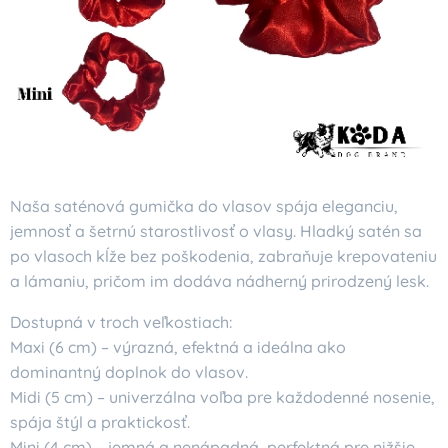
Naša saténová gumička do vlasov spája eleganciu,
jemnosť a šetrnú starostlivosť o vlasy. Hladký satén sa
po vlasoch kĺže bez poškodenia, zabraňuje krepovateniu
a lámaniu, pričom im dodáva nádherný prirodzený lesk.
Dostupná v troch veľkostiach:
Maxi (6 cm) – výrazná, efektná a ideálna ako
dominantný doplnok do vlasov.
Midi (5 cm) – univerzálna voľba pre každodenné nosenie,
spája štýl a praktickosť.
Mini (4 cm) – jemná a nenápadná, perfektná pre nižšie