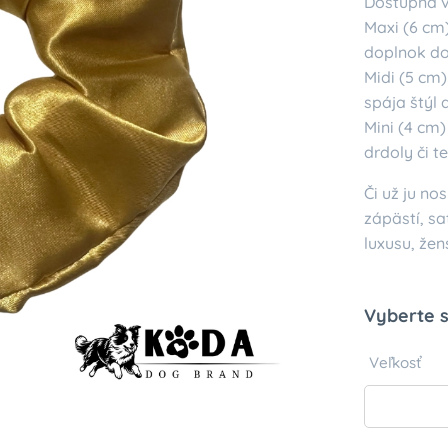
Dostupná v
Maxi (6 cm
doplnok do
Midi (5 cm
spája štýl 
Mini (4 cm
drdoly či t
Či už ju n
zápästí, s
luxusu, že
Vyberte s
Veľkosť