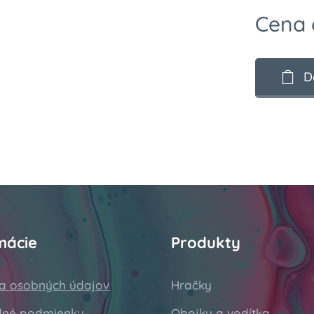
Cena
D
mácie
Produkty
a osobných údajov
Hračky
né podmienky
Obojky a vodítka