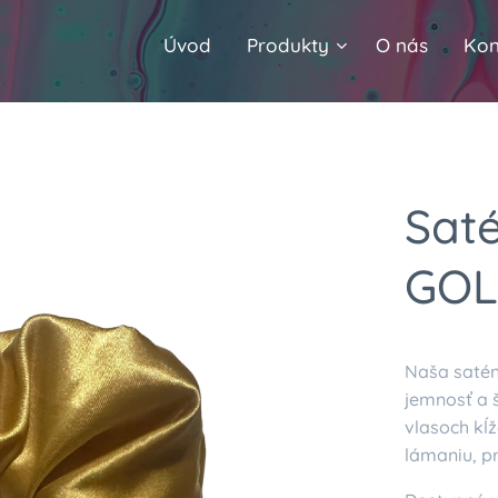
Úvod
Produkty
O nás
Kon
Sat
GO
Naša satén
jemnosť a š
vlasoch kĺ
lámaniu, p