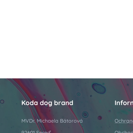
Koda dog brand
Infor
MVDr. Michaela Bátorová
Ochran
92601 Sereď
Obchod