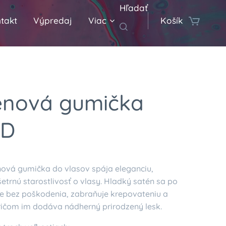
Hľadať
takt
Výpredaj
Viac
Košík
énová gumička
LD
ová gumička do vlasov spája eleganciu,
etrnú starostlivosť o vlasy. Hladký satén sa po
že bez poškodenia, zabraňuje krepovateniu a
ričom im dodáva nádherný prirodzený lesk.