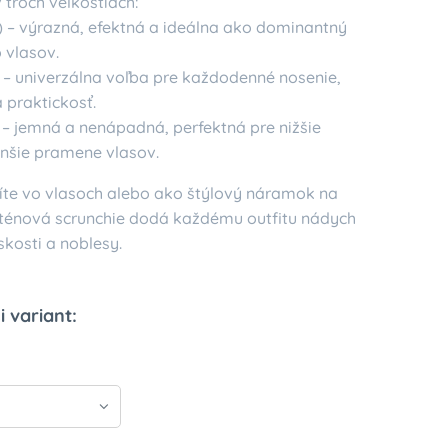
 troch veľkostiach:
) – výrazná, efektná a ideálna ako dominantný
 vlasov.
) – univerzálna voľba pre každodenné nosenie,
a praktickosť.
) – jemná a nenápadná, perfektná pre nižšie
enšie pramene vlasov.
osíte vo vlasoch alebo ako štýlový náramok na
aténová scrunchie dodá každému outfitu nádych
nskosti a noblesy.
i variant: