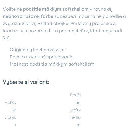
Voliteľné
podšitie mäkkým softshellom
v rovnakej
neónovo ružovej farbe
zabezpečí maximálne pohodlie a
zvýrazní žiarivý vzhľad obojku. Perfektný pre psíkov,
ktorí milujú pozornosť – a pre majiteľov, ktorí majú radi
štýl.
✅ Originálny kvetinový vzor
✅ Pevné a kvalitné spracovanie
✅ Možnosť podšitia mäkkým softshellom
Vyberte si variant:
Podši
Veľko
tie
sť
softs
obojk
hello
u
m