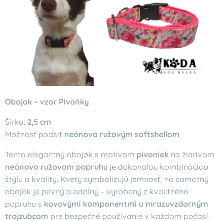
Obojok – vzor Pivoňky
Šírka:
2,5 cm
Možnosť podšiť
neónovo ružovým softshellom
Tento elegantný obojok s motívom
pivoniek
na žiarivom
neónovo ružovom popruhu
je dokonalou kombináciou
štýlu a kvality. Kvety symbolizujú jemnosť, no samotný
obojok je pevný a odolný – vyrobený z kvalitného
popruhu s
kovovými komponentmi
a
mrazuvzdorným
trojzubcom
pre bezpečné používanie v každom počasí.