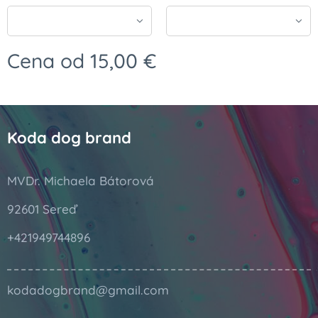
Cena od
15,00
€
Koda dog brand
MVDr. Michaela Bátorová
92601 Sereď
+421949744896
kodadogbrand@gmail.com